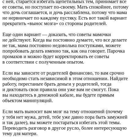
с ней, старается избегать щепетильных тем, принимает все
ее советы, но поступает по-своему. Мать спокойнее, потому
что дочь соглашается, и дочь расслаблена, потому что мама
не нервничает по каждому пустяку. Есть вот такой вариант
прекратить «вынос мозга» со стороны родителей.
Еще один вариант — доказать, что советы мамочки
не действуют. Когда вы постоянно думаете, что все делаете
не так, мама постоянно недовольна поступками, можете
попробовать делать именно так, как она говорит. Парочка
промахов и можно будет корректировать ее советы
в соответствии с полученным опытом.
Если вы зависите от родителей финансово, то вам срочно
необходимо стать независимой в этом отношении. Найдите
работу, перестаньте брать деньги у родителей, тогда
и диктовать свои правила они уже вам не смогут. Пока
вы находитесь в денежной кабале, вы будете прямым
объектом манипуляций.
Если мать выносит вам мозг на тему отношений (почему
у тебя нет мужа, детей, тебе уже давно пора быть замужней
и так далее), вы можете постараться избегать этой темы.
Переводить разговор в другое русло, более интересующую
тему для матери.