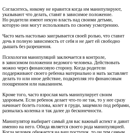
Согласитесь, никому не нравится когда им манипулируют,
указывают что делать, ставят в зависимое положение.
Но родители имеют некую власть над своими детьми,
которую они могут использовать по своему усмотрению.
Часто мать настолько заигрывается своей ролью, что ставит
дочь в полную зависимость от себя и не дает ей свободно
дышать без разрешения.
Психология манипуляций заключается в контроле,
в зависимом положении ведомого человека. Действовать
можно через финансовую сторону. Когда родители
поддерживают своего ребенка материально и мать заставляет
делать то или иное действие, подкрепляя это финансовым
поощрением или наказанием.
Кроме того, часто взрослая мать манипулирует своим
здоровьем. Если ребенок делает что-то не так, то у нее сразу
начинает болеть голова, колет в груди, защемило под ребрами,
разнылась коленка и так далее до бесконечности.
Манипулятор выбирает самый для вас важный аспект и давит
именно на него. Обида является своего рода манипуляцией.
Когда человек обижается на ваш поступок, то он тем самым