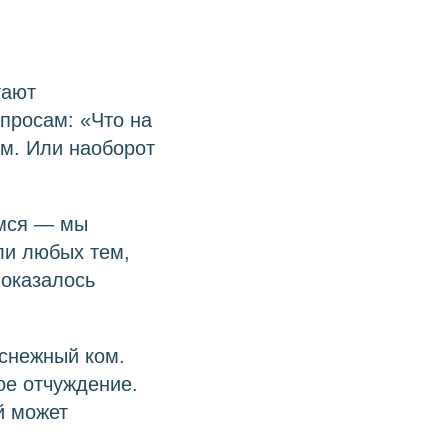
тают
просам: «Что на
ом. Или наоборот
имся — мы
ли любых тем,
 оказалось
 снежный ком.
ое отчуждение.
й может