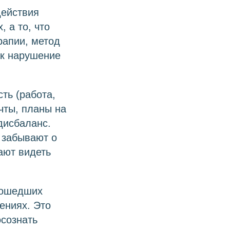
действия
 а то, что
рапии, метод
ак нарушение
ть (работа,
чты, планы на
дисбаланс.
 забывают о
ают видеть
рошедших
ениях. Это
осознать