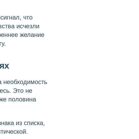
сигнал, что
вства исчезли
креннее желание
у.
ях
а необходимость
есь. Это не
уже половина
нака из списка,
итической.