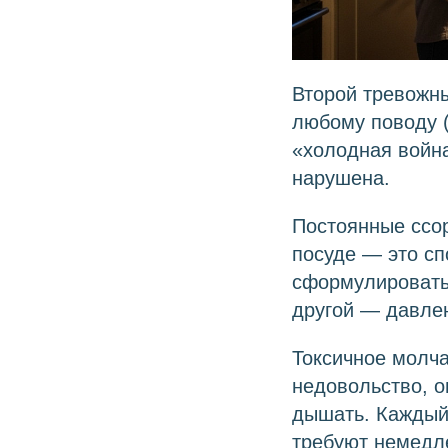
Второй тревожн
любому поводу (
«холодная война
нарушена.
Постоянные ссор
посуде — это сп
сформулировать.
другой — давлен
Токсичное молча
недовольство, 
дышать. Каждый 
требуют немедл