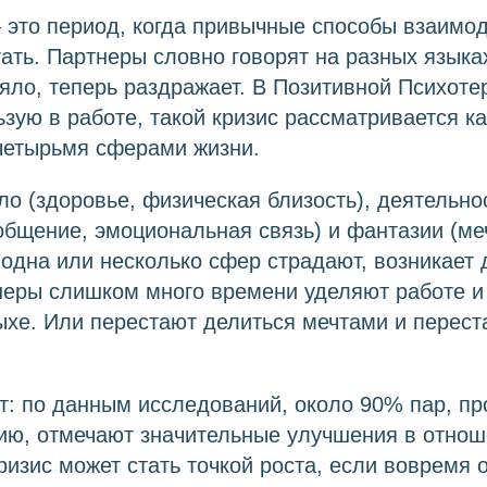
 это период, когда привычные способы взаимо
ать. Партнеры словно говорят на разных языках,
ло, теперь раздражает. В Позитивной Психоте
ьзую в работе, такой кризис рассматривается к
четырьмя сферами жизни.
о (здоровье, физическая близость), деятельнос
(общение, эмоциональная связь) и фантазии (ме
 одна или несколько сфер страдают, возникает 
неры слишком много времени уделяют работе и
хе. Или перестают делиться мечтами и перест
т: по данным исследований, около 90% пар, п
ию, отмечают значительные улучшения в отнош
ризис может стать точкой роста, если вовремя 