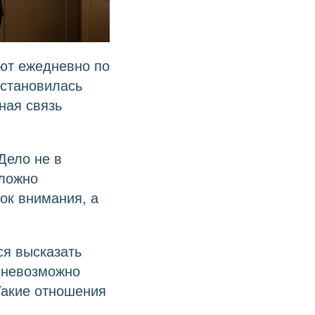
ют ежедневно по
установилась
ная связь
Дело не в
сложно
ок внимания, а
ся высказать
 невозможно
Такие отношения