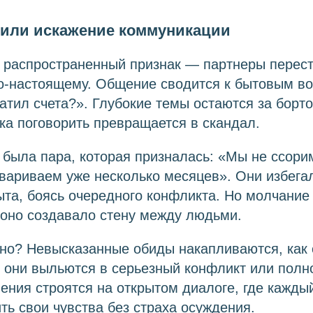
е или искажение коммуникации
 распространенный признак — партнеры перес
о-настоящему. Общение сводится к бытовым во
атил счета?». Глубокие темы остаются за борт
а поговорить превращается в скандал.
 была пара, которая призналась: «Мы не ссор
вариваем уже несколько месяцев». Они избега
ыта, боясь очередного конфликта. Но молчание
 оно создавало стену между людьми.
сно? Невысказанные обиды накапливаются, как
 они выльются в серьезный конфликт или полн
ния строятся на открытом диалоге, где кажды
ть свои чувства без страха осуждения.