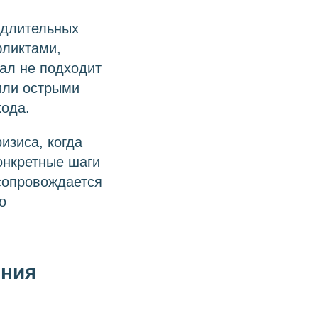
 длительных
фликтами,
ал не подходит
или острыми
хода.
изиса, когда
конкретные шаги
 сопровождается
о
ения