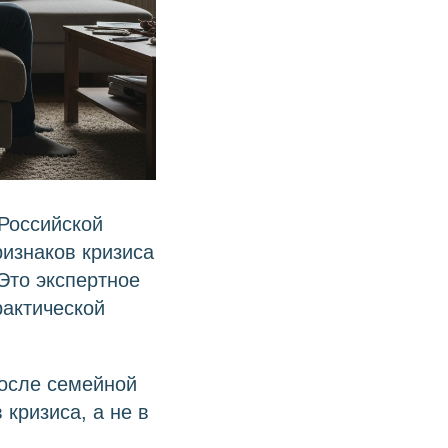
 Российской
ризнаков кризиса
Это экспертное
рактической
осле семейной
 кризиса, а не в